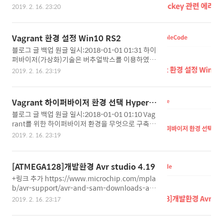
ermission denied (publickey). > fatal: Could
PC에 Python을 처음 설치한다면(다른 파이선 버
2019. 2. 16. 23:20
not read from remote repository. >Please ma
전이 없다면), Add Anaconda to my PATH 옵션
ke sure you have the correct access rights an
을 선택하자. 여러모로 편하다. (추후 본인이 직접 P
d the repository exists. 위와 같은 에러를 만났을
ATH등록도 가능) 그리..
Vagrant 환경 설정 Win10 RS2
때, 본인의 public key가 Gitlab에 등록(허용)되어
블로그 글 백업 원글 일시:2018-01-01 01:31 하이
있지 않기 때문에 발생. ssh-key 생성 기본적으로
퍼바이저(가상화)기술은 버추얼박스를 이용하였습
~/.ssh 밑에 생성된다. 윈도우에서 ~/ 의 위치는 us
니다. 다른 기술도 많지만, 가장 대중적으로 사용되
er 폴더 밑이다. (ex: C:\Users\ ) Gitlab에 등록 ->
2019. 2. 16. 23:19
는 것을 이용 Env 1. Virtual Box 다운로드 http
자신의 C:..
s://www.virtualbox.org/wiki/Downloads 2. V
agrant 다운로드 https://www.vagrantup.com/
Vagrant 하이퍼바이저 환경 선택 Hyper-V
3. Git SCM 다운 https://git-scm.com/ 설치시 S
vs VirtualBox
블로그 글 백업 원글 일시:2018-01-01 01:10 Vag
elect Components에 - Windows Explorer Inte
rant를 위한 하이퍼바이저 환경을 무엇으로 구축할
gration - Git bash here을 체크 - TrueType fon
까 생각하다가 내린 결론. 기본적인 특징은 아래와
t도 체크해주는것이 좋다. 이후 옵션은 사용자 편의
2019. 2. 16. 23:19
같다. 1. Hyper V(하이퍼V) - 단점 * 엔터프라이즈
에 따라 설정 Vagrant를 통해 Ubuntu 16.04 LTS
급을 위한 체급이라 제법 진입장벽이 높은편이다. *
이미지를 다운..
가상머신 사용중에 다른 가상화 서비스를 사용 못한
[ATMEGA128]개발환경 Avr studio 4.19
다. Ex) Bluestacks, Virtual Box 등 * 윈도우 환경
+링크 추가 https://www.microchip.com/mpla
에 Dependency 가 생긴다. - 장점 * 속도가 빠르
b/avr-support/avr-and-sam-downloads-arc
다. 2. Virtual Box - 단점 * 느리다. - 장점 * 편의 기
hive 블로그 글 백업 원글 일시:2016-12-14 01:22
능 제공 잘되어 있다. * 그동안 많은 삽질의 경험을
2019. 2. 16. 23:17
OS: Windows 10 Pro 64Bit (1607 Build 14393.
찾기 쉽다. Virtual Box는 사용경험이 있는 터라, H
447) Toolchain: avr-toolchain_3.3.0(9933913
yper V로 시작하여고 하였으나, 이것저것 해결해줘