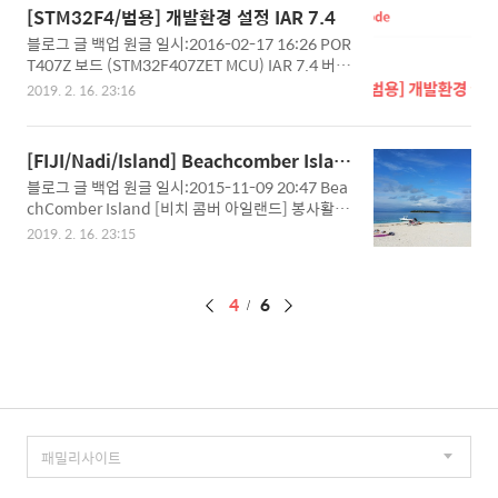
7 Official Link) IDE: AVR Studio 4.19(730 buil
야할 Troub..
[STM32F4/범용] 개발환경 설정 IAR 7.4
d Official Link, Other Version Archive) (Archiv
블로그 글 백업 원글 일시:2016-02-17 16:26 POR
e link) 설치 순서: Toolchain -> IDE (순서 지켜주
T407Z 보드 (STM32F407ZET MCU) IAR 7.4 버전
셔야 편합니다.) 초기화면 프로젝트 만들기 (프로젝
이 설치는 되어있다는 가정하여 진행 하겠습니다.
트명 띄어쓰지 허용 안함.) **본 버전 IDE에서는 Fl
2019. 2. 16. 23:16
(6.4 버전 이후로 설정은 비슷합니다.) 표준 라이브
ash Hex..
러리 다운로드(STM32F4 DSP and standard per
ipherals library) 우선 자신의 MCU에 맞는 라이브
[FIJI/Nadi/Island] Beachcomber Islan
러리를 다운 받아야 하는데요, 다음 링크를 참조하
d
블로그 글 백업 원글 일시:2015-11-09 20:47 Bea
세요. http://www.st.com/web/en/catalog/m
chComber Island [비치 콤버 아일랜드] 봉사활동
mc/SC1169/SS1577/LN11/PF252148 만약, 접
하는 친구들과 함께 Nadi로 4시간 동안 버스를 타
속하거나 링크가 바뀌었다면, 다음과 같은 경로를
2019. 2. 16. 23:15
고 이동 하였습니다. 파티 아일랜드라고 불리는 비
통해 접근 하시면 됩니다. All을 눌러 주셔서 보기 편
치 콤버입니다. Bamboo 앞에서 보트를 타고 45분
하게 만들어 줍니다. 검색 기능(Ctrl+F)을 이용하여
정도 이동하게 되는데요. 피지의 대부분은 날씨가
stand..
페
4
6
좌우합니다. 도착헀는데 구름낀 날씨 입니다. 날씨
가 참 화창하고 좋습니다! 포토 프레임에 앉아서 한
이
컷!! 봉사자 친구들의 얼굴은 보호를 위해 블러 처리
징
를....^^ 파티 아일랜드인 만큼 이것저것 행사가 많
습니다. 강추 드리는 무료 액티비티는 배타고 스노
클링 가기! 배에서 내려 스노클링을 하게 되는데, 이
때 배에서 물고기들 먹이를 줍니다 ㅎㅎㅎ 그럼 물
고기들이 엄청 몰려드는데 장관입니다..