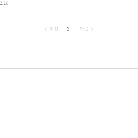
2.16
페
이전
1
다음
이
징