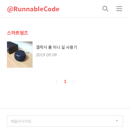
@RunnableCode
검
메
색
뉴
스마트띵즈
갤럭시 홈 미니 실 사용기
2019.09.09
페
1
이
징